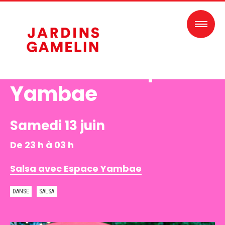
M'ABONNER À
L'INFOLETTRE
Salsa avec Espace
Yambae
Samedi 13 juin
De 23 h à 03 h
Salsa avec Espace Yambae
DANSE
SALSA