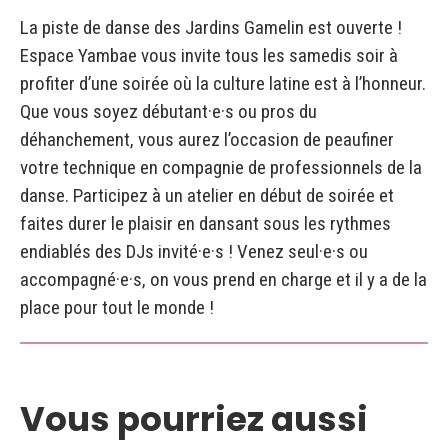
La piste de danse des Jardins Gamelin est ouverte !
Espace Yambae vous invite tous les samedis soir à
profiter d’une soirée où la culture latine est à l’honneur.
Que vous soyez débutant·e·s ou pros du
déhanchement, vous aurez l’occasion de peaufiner
M'abonner à l'infolettre des
votre technique en compagnie de professionnels de la
Jardins Gamelin
danse. Participez à un atelier en début de soirée et
faites durer le plaisir en dansant sous les rythmes
endiablés des DJs invité·e·s ! Venez seul·e·s ou
Votre courriel
accompagné·e·s, on vous prend en charge et il y a de la
place pour tout le monde !
M'ABONNER
Vous pourriez aussi